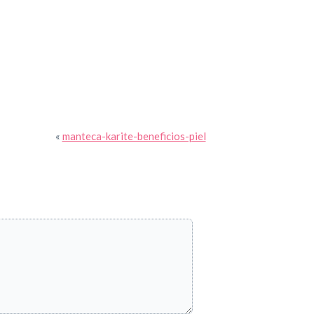
tir
«
manteca-karite-beneficios-piel