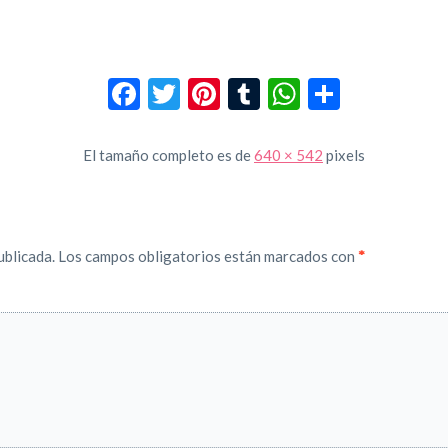
Facebook
Twitter
Pinterest
Tumblr
WhatsApp
Compar
El tamaño completo es de
640 × 542
pixels
ublicada.
Los campos obligatorios están marcados con
*