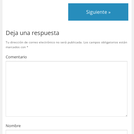
b
st
r
A
ar
Siguiente »
o
p
tir
o
p
Deja una respuesta
k
Tu dirección de correo electrónico no será publicada.
Los campos obligatorios están
marcados con
*
Comentario
Nombre