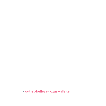
tir
«
outlet-belleza-rozas-village