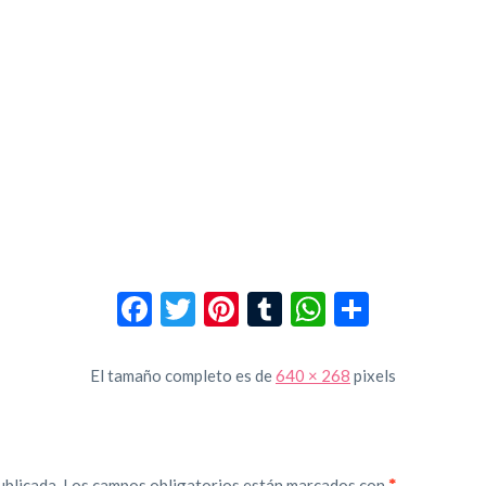
Facebook
Twitter
Pinterest
Tumblr
WhatsApp
Compar
El tamaño completo es de
640 × 268
pixels
ublicada.
Los campos obligatorios están marcados con
*