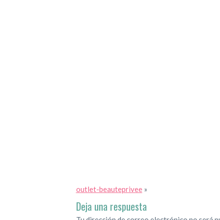
outlet-beauteprivee
»
Deja una respuesta
Tu dirección de correo electrónico no será p