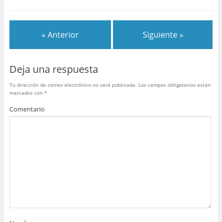
e
er
e
bl
s
p
b
st
r
A
ar
« Anterior
Siguiente »
o
p
tir
o
p
Deja una respuesta
k
Tu dirección de correo electrónico no será publicada.
Los campos obligatorios están
marcados con
*
Comentario