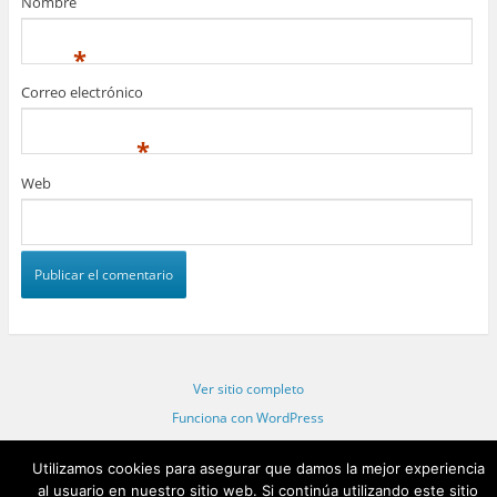
Nombre
*
Correo electrónico
*
Web
Ver sitio completo
Funciona con WordPress
Statcounter code invalid. Insert a fresh copy.
Utilizamos cookies para asegurar que damos la mejor experiencia
al usuario en nuestro sitio web. Si continúa utilizando este sitio