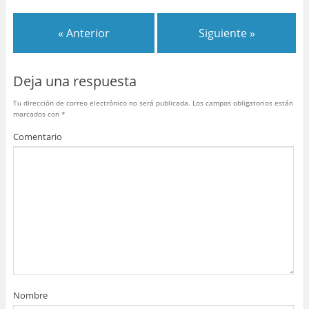
e
er
e
bl
s
p
b
st
r
A
ar
« Anterior
Siguiente »
o
p
tir
o
p
Deja una respuesta
k
Tu dirección de correo electrónico no será publicada.
Los campos obligatorios están
marcados con
*
Comentario
Nombre