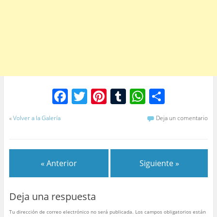
F
T
Pi
T
W
C
a
w
nt
u
h
o
«
Volver a la Galería
Deja un comentario
c
itt
er
m
at
m
e
er
e
bl
s
p
b
st
r
A
ar
« Anterior
Siguiente »
o
p
tir
o
p
Deja una respuesta
k
Tu dirección de correo electrónico no será publicada.
Los campos obligatorios están