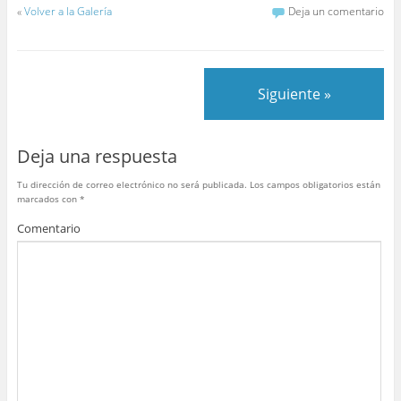
«
Volver a la Galería
Deja un comentario
c
itt
er
m
at
m
e
er
e
bl
s
p
b
st
r
A
ar
Siguiente »
o
p
tir
o
p
Deja una respuesta
k
Tu dirección de correo electrónico no será publicada.
Los campos obligatorios están
marcados con
*
Comentario