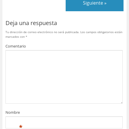
b
st
r
A
ar
Siguiente »
o
p
tir
o
p
Deja una respuesta
k
Tu dirección de correo electrónico no será publicada.
Los campos obligatorios están
marcados con
*
Comentario
Nombre
*