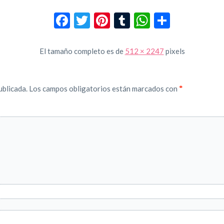
Facebook
Twitter
Pinterest
Tumblr
WhatsApp
Compar
El tamaño completo es de
512 × 2247
pixels
ublicada.
Los campos obligatorios están marcados con
*