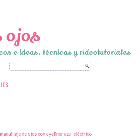
 ojos
cos e ideas, técnicas y videotutoriales
ALES
maquillaje de ojos con eyeliner azul eléctrico