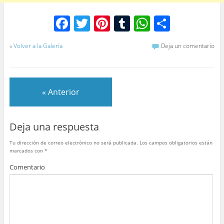
F
T
Pi
T
W
C
a
w
nt
u
h
o
«
Volver a la Galería
Deja un comentario
c
itt
er
m
at
m
e
er
e
bl
s
p
b
st
r
A
ar
« Anterior
o
p
tir
o
p
Deja una respuesta
k
Tu dirección de correo electrónico no será publicada.
Los campos obligatorios están
marcados con
*
Comentario