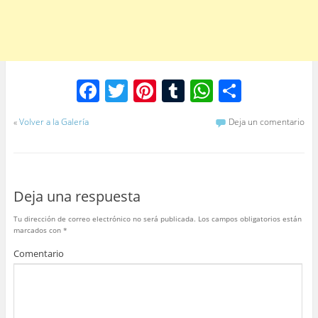
F
T
Pi
T
W
C
a
w
nt
u
h
o
«
Volver a la Galería
Deja un comentario
c
itt
er
m
at
m
e
er
e
bl
s
p
b
st
r
A
ar
Deja una respuesta
o
p
tir
o
p
Tu dirección de correo electrónico no será publicada.
Los campos obligatorios están
marcados con
*
k
Comentario